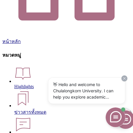
หน้าหลัก
หมวดหมู่
👋 Hello and welcome to
Highlights
Chulalongkorn University. I can
help you explore academic
programs, admissions, research,
campus life, and university
ข่าวสารทั้งหมด
services. What would you like to
know?