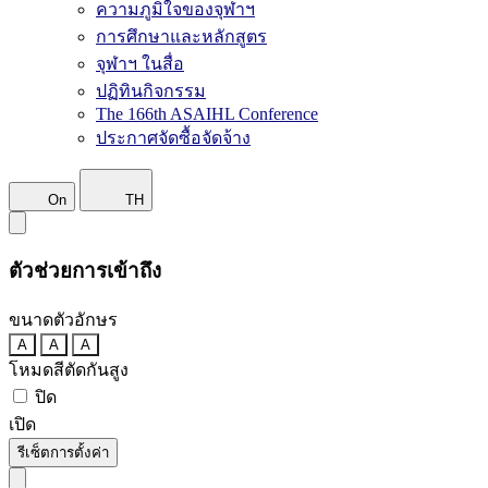
ความภูมิใจของจุฬาฯ
การศึกษาและหลักสูตร
จุฬาฯ ในสื่อ
ปฏิทินกิจกรรม
The 166th ASAIHL Conference
ประกาศจัดซื้อจัดจ้าง
On
TH
ตัวช่วยการเข้าถึง
ขนาดตัวอักษร
A
A
A
โหมดสีตัดกันสูง
ปิด
เปิด
รีเซ็ตการตั้งค่า