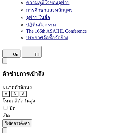
ความภูมิใจของจุฬาฯ
การศึกษาและหลักสูตร
จุฬาฯ ในสื่อ
ปฏิทินกิจกรรม
The 166th ASAIHL Conference
ประกาศจัดซื้อจัดจ้าง
On
TH
ตัวช่วยการเข้าถึง
ขนาดตัวอักษร
A
A
A
โหมดสีตัดกันสูง
ปิด
เปิด
รีเซ็ตการตั้งค่า