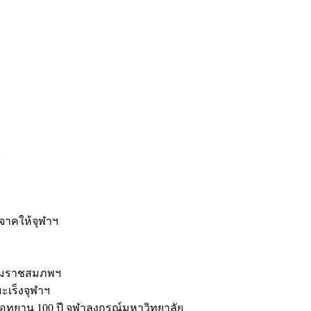
ะ
ิจาคให้จุฬาฯ
รมราชสมภพฯ
มะเร็งจุฬาฯ
ุทยาน 100 ปี จุฬาลงกรณ์มหาวิทยาลัย