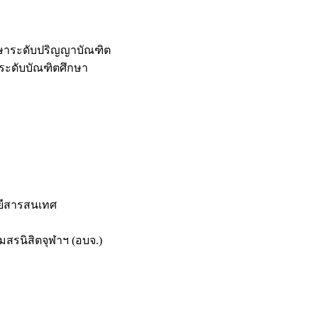
กษาระดับปริญญาบัณฑิต
ระดับบัณฑิตศึกษา
ยีสารสนเทศ
สรนิสิตจุฬาฯ (อบจ.)