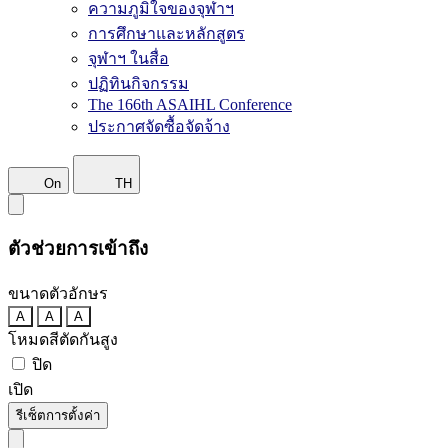
ความภูมิใจของจุฬาฯ
การศึกษาและหลักสูตร
จุฬาฯ ในสื่อ
ปฏิทินกิจกรรม
The 166th ASAIHL Conference
ประกาศจัดซื้อจัดจ้าง
On
TH
ตัวช่วยการเข้าถึง
ขนาดตัวอักษร
A
A
A
โหมดสีตัดกันสูง
ปิด
เปิด
รีเซ็ตการตั้งค่า