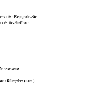
กษาระดับปริญญาบัณฑิต
ระดับบัณฑิตศึกษา
ยีสารสนเทศ
สรนิสิตจุฬาฯ (อบจ.)