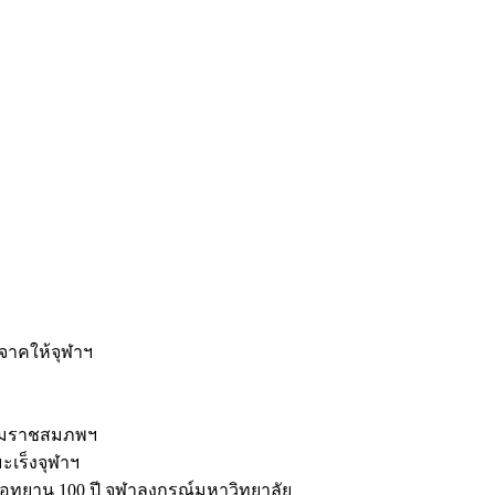
ะ
ิจาคให้จุฬาฯ
รมราชสมภพฯ
มะเร็งจุฬาฯ
ุทยาน 100 ปี จุฬาลงกรณ์มหาวิทยาลัย