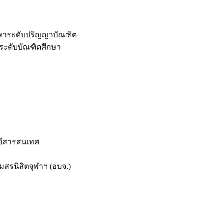
กษาระดับปริญญาบัณฑิต
ระดับบัณฑิตศึกษา
ยีสารสนเทศ
สรนิสิตจุฬาฯ (อบจ.)