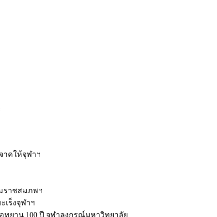
ะ
ิจาคให้จุฬาฯ
รมราชสมภพฯ
มะเร็งจุฬาฯ
ุทยาน 100 ปี จุฬาลงกรณ์มหาวิทยาลัย