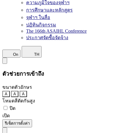
ความภูมิใจของจุฬาฯ
การศึกษาและหลักสูตร
จุฬาฯ ในสื่อ
ปฏิทินกิจกรรม
The 166th ASAIHL Conference
ประกาศจัดซื้อจัดจ้าง
On
TH
ตัวช่วยการเข้าถึง
ขนาดตัวอักษร
A
A
A
โหมดสีตัดกันสูง
ปิด
เปิด
รีเซ็ตการตั้งค่า