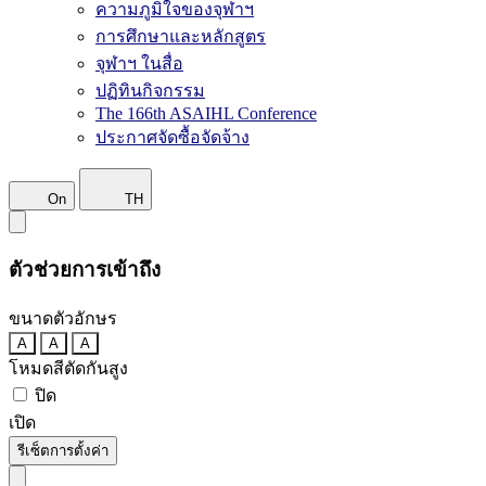
ความภูมิใจของจุฬาฯ
การศึกษาและหลักสูตร
จุฬาฯ ในสื่อ
ปฏิทินกิจกรรม
The 166th ASAIHL Conference
ประกาศจัดซื้อจัดจ้าง
On
TH
ตัวช่วยการเข้าถึง
ขนาดตัวอักษร
A
A
A
โหมดสีตัดกันสูง
ปิด
เปิด
รีเซ็ตการตั้งค่า