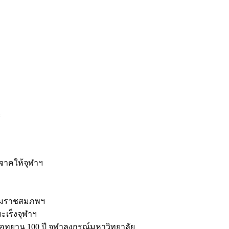
ะ
ิจาคให้จุฬาฯ
รมราชสมภพฯ
มะเร็งจุฬาฯ
ุทยาน 100 ปี จุฬาลงกรณ์มหาวิทยาลัย