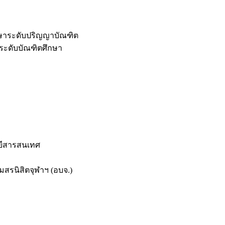
กษาระดับปริญญาบัณฑิต
ระดับบัณฑิตศึกษา
ยีสารสนเทศ
สรนิสิตจุฬาฯ (อบจ.)