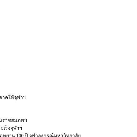
ะ
ิจาคให้จุฬาฯ
รมราชสมภพฯ
มะเร็งจุฬาฯ
ุทยาน 100 ปี จุฬาลงกรณ์มหาวิทยาลัย