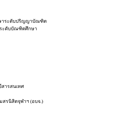
กษาระดับปริญญาบัณฑิต
ระดับบัณฑิตศึกษา
ยีสารสนเทศ
สรนิสิตจุฬาฯ (อบจ.)