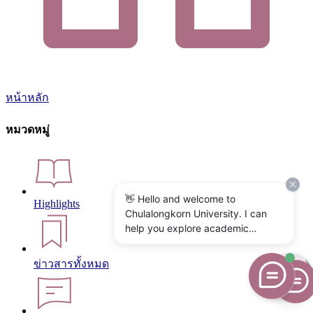
หน้าหลัก
หมวดหมู่
👋 Hello and welcome to
Highlights
Chulalongkorn University. I can
help you explore academic
programs, admissions, research,
campus life, and university
ข่าวสารทั้งหมด
services. What would you like to
know?