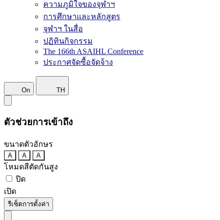
ความภูมิใจของจุฬาฯ
การศึกษาและหลักสูตร
จุฬาฯ ในสื่อ
ปฏิทินกิจกรรม
The 166th ASAIHL Conference
ประกาศจัดซื้อจัดจ้าง
On
TH
ตัวช่วยการเข้าถึง
ขนาดตัวอักษร
A
A
A
โหมดสีตัดกันสูง
ปิด
เปิด
รีเซ็ตการตั้งค่า