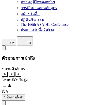
ความภูมิใจของจุฬาฯ
การศึกษาและหลักสูตร
จุฬาฯ ในสื่อ
ปฏิทินกิจกรรม
The 166th ASAIHL Conference
ประกาศจัดซื้อจัดจ้าง
On
TH
ตัวช่วยการเข้าถึง
ขนาดตัวอักษร
A
A
A
โหมดสีตัดกันสูง
ปิด
เปิด
รีเซ็ตการตั้งค่า