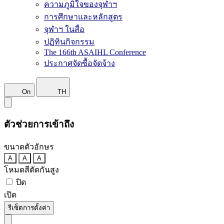
ความภูมิใจของจุฬาฯ
การศึกษาและหลักสูตร
จุฬาฯ ในสื่อ
ปฏิทินกิจกรรม
The 166th ASAIHL Conference
ประกาศจัดซื้อจัดจ้าง
On
TH
ตัวช่วยการเข้าถึง
ขนาดตัวอักษร
A
A
A
โหมดสีตัดกันสูง
ปิด
เปิด
รีเซ็ตการตั้งค่า