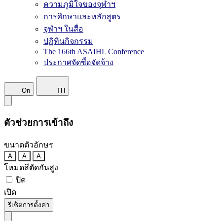
ความภูมิใจของจุฬาฯ
การศึกษาและหลักสูตร
จุฬาฯ ในสื่อ
ปฏิทินกิจกรรม
The 166th ASAIHL Conference
ประกาศจัดซื้อจัดจ้าง
On
TH
ตัวช่วยการเข้าถึง
ขนาดตัวอักษร
A
A
A
โหมดสีตัดกันสูง
ปิด
เปิด
รีเซ็ตการตั้งค่า