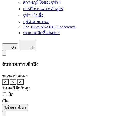
ความภูมิใจของจุฬาฯ
การศึกษาและหลักสูตร
จุฬาฯ ในสื่อ
ปฏิทินกิจกรรม
The 166th ASAIHL Conference
ประกาศจัดซื้อจัดจ้าง
On
TH
ตัวช่วยการเข้าถึง
ขนาดตัวอักษร
A
A
A
โหมดสีตัดกันสูง
ปิด
เปิด
รีเซ็ตการตั้งค่า