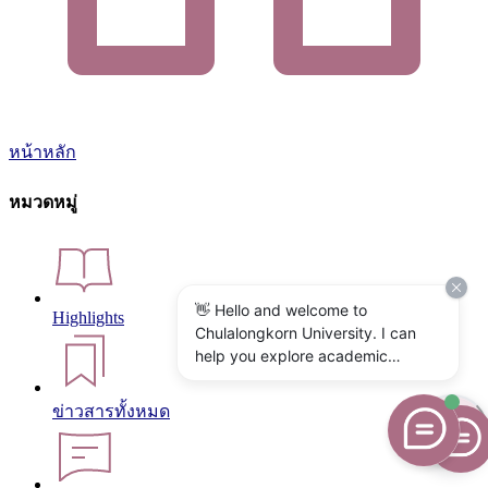
หน้าหลัก
หมวดหมู่
👋 Hello and welcome to
Highlights
Chulalongkorn University. I can
help you explore academic
programs, admissions, research,
campus life, and university
ข่าวสารทั้งหมด
services. What would you like to
know?