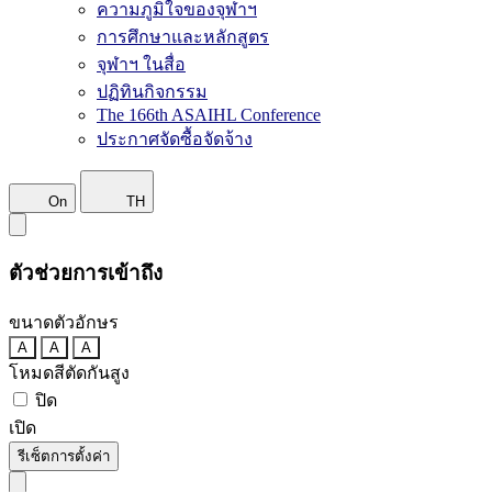
ความภูมิใจของจุฬาฯ
การศึกษาและหลักสูตร
จุฬาฯ ในสื่อ
ปฏิทินกิจกรรม
The 166th ASAIHL Conference
ประกาศจัดซื้อจัดจ้าง
On
TH
ตัวช่วยการเข้าถึง
ขนาดตัวอักษร
A
A
A
โหมดสีตัดกันสูง
ปิด
เปิด
รีเซ็ตการตั้งค่า