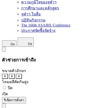
ความภูมิใจของจุฬาฯ
การศึกษาและหลักสูตร
จุฬาฯ ในสื่อ
ปฏิทินกิจกรรม
The 166th ASAIHL Conference
ประกาศจัดซื้อจัดจ้าง
On
TH
ตัวช่วยการเข้าถึง
ขนาดตัวอักษร
A
A
A
โหมดสีตัดกันสูง
ปิด
เปิด
รีเซ็ตการตั้งค่า