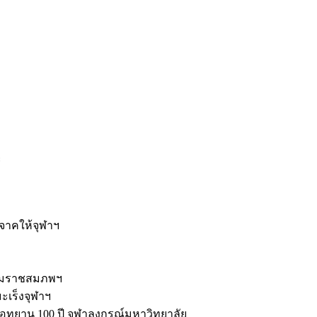
ะ
ิจาคให้จุฬาฯ
รมราชสมภพฯ
มะเร็งจุฬาฯ
ุทยาน 100 ปี จุฬาลงกรณ์มหาวิทยาลัย