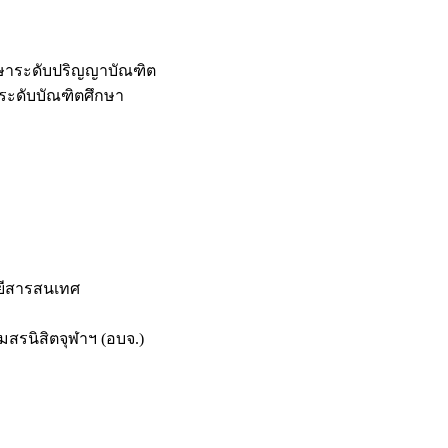
กษาระดับปริญญาบัณฑิต
ระดับบัณฑิตศึกษา
ยีสารสนเทศ
สรนิสิตจุฬาฯ (อบจ.)