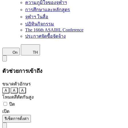
ความภูมิใจของจุฬาฯ
การศึกษาและหลักสูตร
จุฬาฯ ในสื่อ
ปฏิทินกิจกรรม
The 166th ASAIHL Conference
ประกาศจัดซื้อจัดจ้าง
On
TH
ตัวช่วยการเข้าถึง
ขนาดตัวอักษร
A
A
A
โหมดสีตัดกันสูง
ปิด
เปิด
รีเซ็ตการตั้งค่า