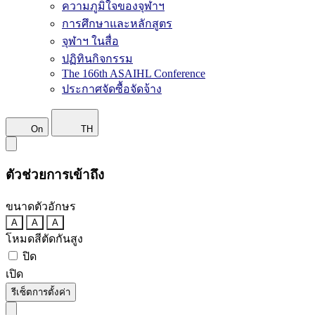
ความภูมิใจของจุฬาฯ
การศึกษาและหลักสูตร
จุฬาฯ ในสื่อ
ปฏิทินกิจกรรม
The 166th ASAIHL Conference
ประกาศจัดซื้อจัดจ้าง
On
TH
ตัวช่วยการเข้าถึง
ขนาดตัวอักษร
A
A
A
โหมดสีตัดกันสูง
ปิด
เปิด
รีเซ็ตการตั้งค่า