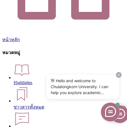
หน้าหลัก
หมวดหมู่
👋 Hello and welcome to
Highlights
Chulalongkorn University. I can
help you explore academic
programs, admissions, research,
campus life, and university
ข่าวสารทั้งหมด
services. What would you like to
know?