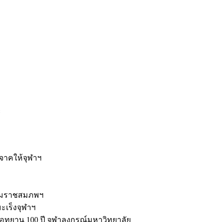
ะ
ิจาคให้จุฬาฯ
รมราชสมภพฯ
มะเร็งจุฬาฯ
ุทยาน 100 ปี จุฬาลงกรณ์มหาวิทยาลัย