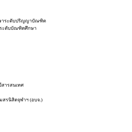
กษาระดับปริญญาบัณฑิต
ระดับบัณฑิตศึกษา
ยีสารสนเทศ
สรนิสิตจุฬาฯ (อบจ.)