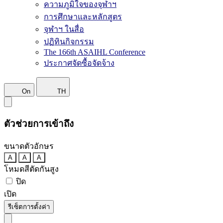
ความภูมิใจของจุฬาฯ
การศึกษาและหลักสูตร
จุฬาฯ ในสื่อ
ปฏิทินกิจกรรม
The 166th ASAIHL Conference
ประกาศจัดซื้อจัดจ้าง
On
TH
ตัวช่วยการเข้าถึง
ขนาดตัวอักษร
A
A
A
โหมดสีตัดกันสูง
ปิด
เปิด
รีเซ็ตการตั้งค่า