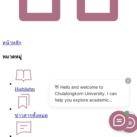
หน้าหลัก
หมวดหมู่
👋 Hello and welcome to
Highlights
Chulalongkorn University. I can
help you explore academic
programs, admissions, research,
campus life, and university
ข่าวสารทั้งหมด
services. What would you like to
know?