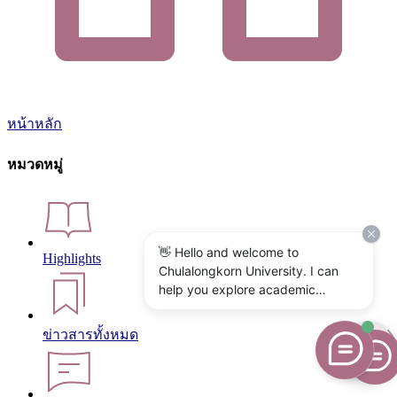
หน้าหลัก
หมวดหมู่
👋 Hello and welcome to
Highlights
Chulalongkorn University. I can
help you explore academic
programs, admissions, research,
campus life, and university
ข่าวสารทั้งหมด
services. What would you like to
know?