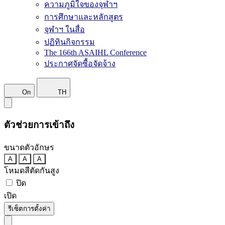
ความภูมิใจของจุฬาฯ
การศึกษาและหลักสูตร
จุฬาฯ ในสื่อ
ปฏิทินกิจกรรม
The 166th ASAIHL Conference
ประกาศจัดซื้อจัดจ้าง
On
TH
ตัวช่วยการเข้าถึง
ขนาดตัวอักษร
A
A
A
โหมดสีตัดกันสูง
ปิด
เปิด
รีเซ็ตการตั้งค่า