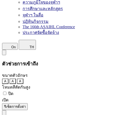
ความภูมิใจของจุฬาฯ
การศึกษาและหลักสูตร
จุฬาฯ ในสื่อ
ปฏิทินกิจกรรม
The 166th ASAIHL Conference
ประกาศจัดซื้อจัดจ้าง
On
TH
ตัวช่วยการเข้าถึง
ขนาดตัวอักษร
A
A
A
โหมดสีตัดกันสูง
ปิด
เปิด
รีเซ็ตการตั้งค่า