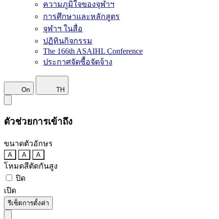
ความภูมิใจของจุฬาฯ
การศึกษาและหลักสูตร
จุฬาฯ ในสื่อ
ปฏิทินกิจกรรม
The 166th ASAIHL Conference
ประกาศจัดซื้อจัดจ้าง
On
TH
ตัวช่วยการเข้าถึง
ขนาดตัวอักษร
A
A
A
โหมดสีตัดกันสูง
ปิด
เปิด
รีเซ็ตการตั้งค่า