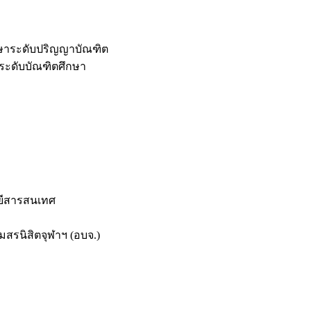
กษาระดับปริญญาบัณฑิต
ระดับบัณฑิตศึกษา
ยีสารสนเทศ
สรนิสิตจุฬาฯ (อบจ.)