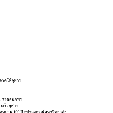
ะ
ิจาคให้จุฬาฯ
รมราชสมภพฯ
มะเร็งจุฬาฯ
ุทยาน 100 ปี จุฬาลงกรณ์มหาวิทยาลัย