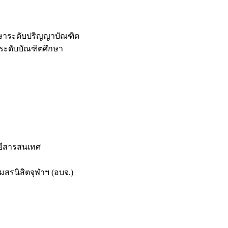
กษาระดับปริญญาบัณฑิต
ระดับบัณฑิตศึกษา
ยีสารสนเทศ
สรนิสิตจุฬาฯ (อบจ.)