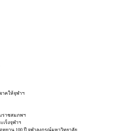
ะ
ิจาคให้จุฬาฯ
รมราชสมภพฯ
มะเร็งจุฬาฯ
ุทยาน 100 ปี จุฬาลงกรณ์มหาวิทยาลัย