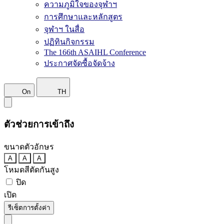
ความภูมิใจของจุฬาฯ
การศึกษาและหลักสูตร
จุฬาฯ ในสื่อ
ปฏิทินกิจกรรม
The 166th ASAIHL Conference
ประกาศจัดซื้อจัดจ้าง
On
TH
ตัวช่วยการเข้าถึง
ขนาดตัวอักษร
A
A
A
โหมดสีตัดกันสูง
ปิด
เปิด
รีเซ็ตการตั้งค่า