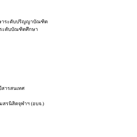
กษาระดับปริญญาบัณฑิต
ระดับบัณฑิตศึกษา
ยีสารสนเทศ
สรนิสิตจุฬาฯ (อบจ.)