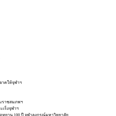
ะ
ิจาคให้จุฬาฯ
รมราชสมภพฯ
มะเร็งจุฬาฯ
ุทยาน 100 ปี จุฬาลงกรณ์มหาวิทยาลัย