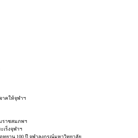
ะ
ิจาคให้จุฬาฯ
รมราชสมภพฯ
มะเร็งจุฬาฯ
ุทยาน 100 ปี จุฬาลงกรณ์มหาวิทยาลัย