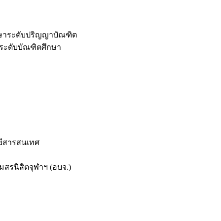
กษาระดับปริญญาบัณฑิต
ระดับบัณฑิตศึกษา
ยีสารสนเทศ
สรนิสิตจุฬาฯ (อบจ.)