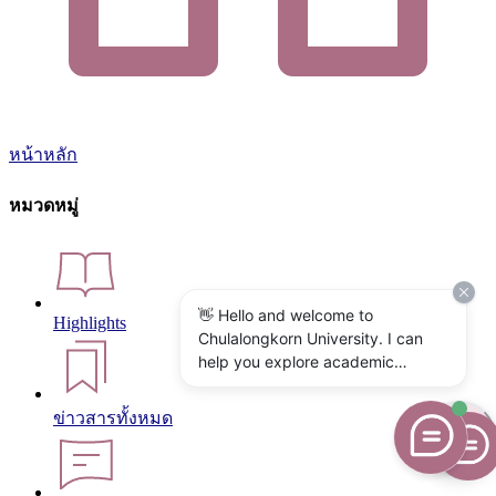
หน้าหลัก
หมวดหมู่
👋 Hello and welcome to
Highlights
Chulalongkorn University. I can
help you explore academic
programs, admissions, research,
campus life, and university
ข่าวสารทั้งหมด
services. What would you like to
know?