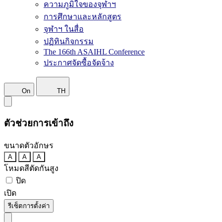
ความภูมิใจของจุฬาฯ
การศึกษาและหลักสูตร
จุฬาฯ ในสื่อ
ปฏิทินกิจกรรม
The 166th ASAIHL Conference
ประกาศจัดซื้อจัดจ้าง
On
TH
ตัวช่วยการเข้าถึง
ขนาดตัวอักษร
A
A
A
โหมดสีตัดกันสูง
ปิด
เปิด
รีเซ็ตการตั้งค่า