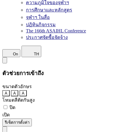
ความภูมิใจของจุฬาฯ
การศึกษาและหลักสูตร
จุฬาฯ ในสื่อ
ปฏิทินกิจกรรม
The 166th ASAIHL Conference
ประกาศจัดซื้อจัดจ้าง
On
TH
ตัวช่วยการเข้าถึง
ขนาดตัวอักษร
A
A
A
โหมดสีตัดกันสูง
ปิด
เปิด
รีเซ็ตการตั้งค่า