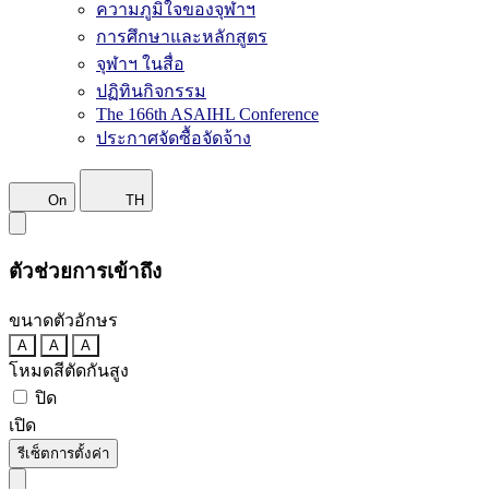
ความภูมิใจของจุฬาฯ
การศึกษาและหลักสูตร
จุฬาฯ ในสื่อ
ปฏิทินกิจกรรม
The 166th ASAIHL Conference
ประกาศจัดซื้อจัดจ้าง
On
TH
ตัวช่วยการเข้าถึง
ขนาดตัวอักษร
A
A
A
โหมดสีตัดกันสูง
ปิด
เปิด
รีเซ็ตการตั้งค่า