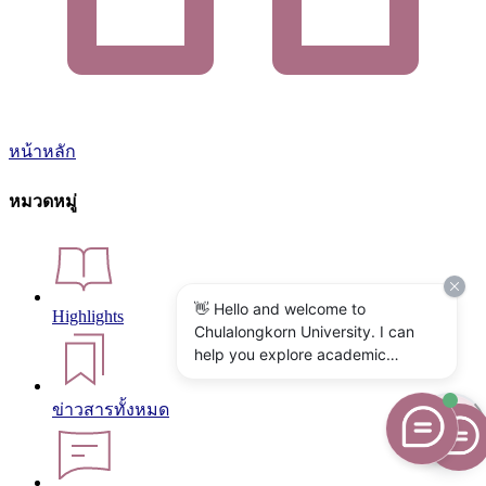
หน้าหลัก
หมวดหมู่
👋 Hello and welcome to
Highlights
Chulalongkorn University. I can
help you explore academic
programs, admissions, research,
campus life, and university
ข่าวสารทั้งหมด
services. What would you like to
know?