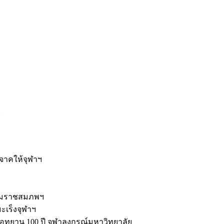
ะ
ิจาคให้จุฬาฯ
รมราชสมภพฯ
มะเร็งจุฬาฯ
ุทยาน 100 ปี จุฬาลงกรณ์มหาวิทยาลัย