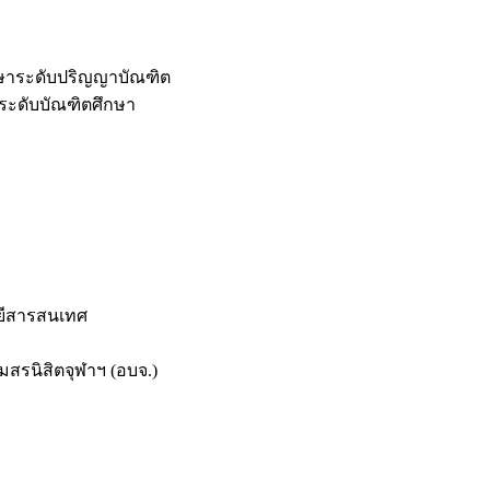
กษาระดับปริญญาบัณฑิต
ระดับบัณฑิตศึกษา
ยีสารสนเทศ
สรนิสิตจุฬาฯ (อบจ.)