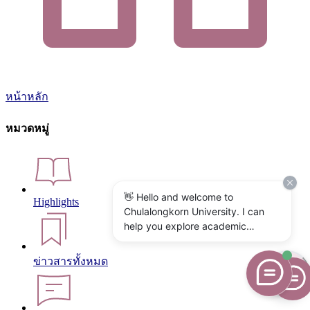
หน้าหลัก
หมวดหมู่
👋 Hello and welcome to
Highlights
Chulalongkorn University. I can
help you explore academic
programs, admissions, research,
campus life, and university
ข่าวสารทั้งหมด
services. What would you like to
know?