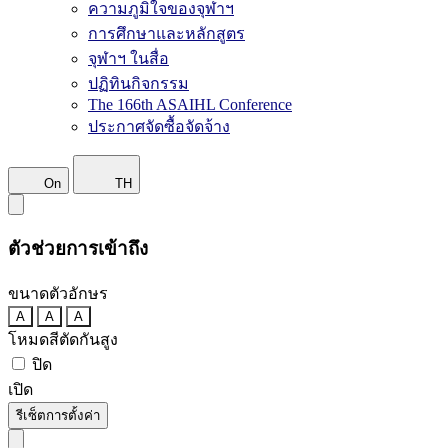
ความภูมิใจของจุฬาฯ
การศึกษาและหลักสูตร
จุฬาฯ ในสื่อ
ปฏิทินกิจกรรม
The 166th ASAIHL Conference
ประกาศจัดซื้อจัดจ้าง
On
TH
ตัวช่วยการเข้าถึง
ขนาดตัวอักษร
A
A
A
โหมดสีตัดกันสูง
ปิด
เปิด
รีเซ็ตการตั้งค่า