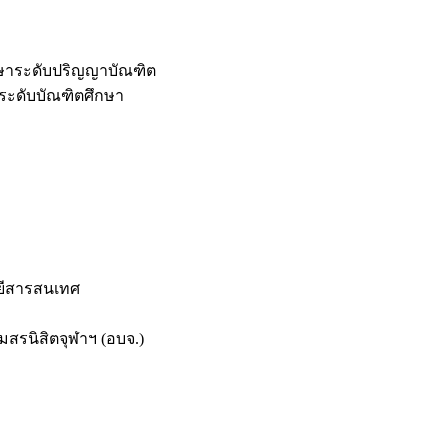
กษาระดับปริญญาบัณฑิต
ระดับบัณฑิตศึกษา
ยีสารสนเทศ
สรนิสิตจุฬาฯ (อบจ.)