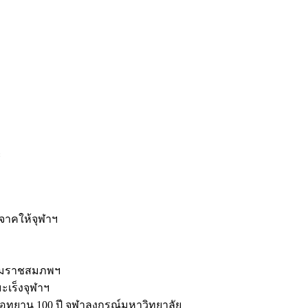
ะ
ิจาคให้จุฬาฯ
รมราชสมภพฯ
มะเร็งจุฬาฯ
ุทยาน 100 ปี จุฬาลงกรณ์มหาวิทยาลัย