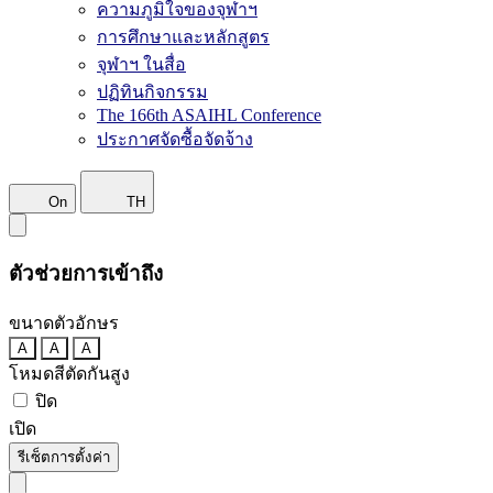
ความภูมิใจของจุฬาฯ
การศึกษาและหลักสูตร
จุฬาฯ ในสื่อ
ปฏิทินกิจกรรม
The 166th ASAIHL Conference
ประกาศจัดซื้อจัดจ้าง
On
TH
ตัวช่วยการเข้าถึง
ขนาดตัวอักษร
A
A
A
โหมดสีตัดกันสูง
ปิด
เปิด
รีเซ็ตการตั้งค่า