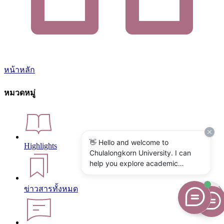
หน้าหลัก
หมวดหมู่
👋 Hello and welcome to
Highlights
Chulalongkorn University. I can
help you explore academic
programs, admissions, research,
campus life, and university
ข่าวสารทั้งหมด
services. What would you like to
know?