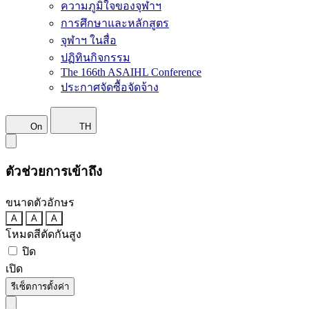
ความภูมิใจของจุฬาฯ
การศึกษาและหลักสูตร
จุฬาฯ ในสื่อ
ปฏิทินกิจกรรม
The 166th ASAIHL Conference
ประกาศจัดซื้อจัดจ้าง
On
TH
ตัวช่วยการเข้าถึง
ขนาดตัวอักษร
A
A
A
โหมดสีตัดกันสูง
ปิด
เปิด
รีเซ็ตการตั้งค่า