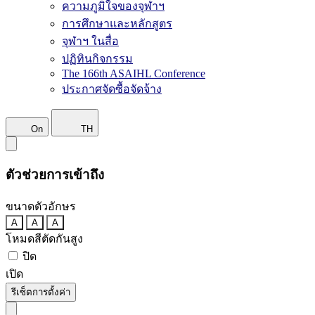
ความภูมิใจของจุฬาฯ
การศึกษาและหลักสูตร
จุฬาฯ ในสื่อ
ปฏิทินกิจกรรม
The 166th ASAIHL Conference
ประกาศจัดซื้อจัดจ้าง
On
TH
ตัวช่วยการเข้าถึง
ขนาดตัวอักษร
A
A
A
โหมดสีตัดกันสูง
ปิด
เปิด
รีเซ็ตการตั้งค่า