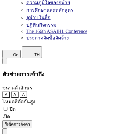
ความภูมิใจของจุฬาฯ
การศึกษาและหลักสูตร
จุฬาฯ ในสื่อ
ปฏิทินกิจกรรม
The 166th ASAIHL Conference
ประกาศจัดซื้อจัดจ้าง
On
TH
ตัวช่วยการเข้าถึง
ขนาดตัวอักษร
A
A
A
โหมดสีตัดกันสูง
ปิด
เปิด
รีเซ็ตการตั้งค่า