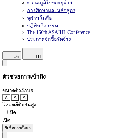
ความภูมิใจของจุฬาฯ
การศึกษาและหลักสูตร
จุฬาฯ ในสื่อ
ปฏิทินกิจกรรม
The 166th ASAIHL Conference
ประกาศจัดซื้อจัดจ้าง
On
TH
ตัวช่วยการเข้าถึง
ขนาดตัวอักษร
A
A
A
โหมดสีตัดกันสูง
ปิด
เปิด
รีเซ็ตการตั้งค่า