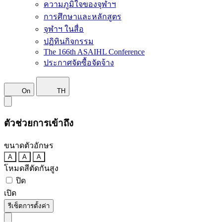
ความภูมิใจของจุฬาฯ
การศึกษาและหลักสูตร
จุฬาฯ ในสื่อ
ปฏิทินกิจกรรม
The 166th ASAIHL Conference
ประกาศจัดซื้อจัดจ้าง
On
TH
ตัวช่วยการเข้าถึง
ขนาดตัวอักษร
A
A
A
โหมดสีตัดกันสูง
ปิด
เปิด
รีเซ็ตการตั้งค่า