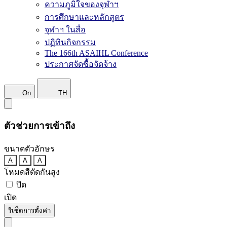
ความภูมิใจของจุฬาฯ
การศึกษาและหลักสูตร
จุฬาฯ ในสื่อ
ปฏิทินกิจกรรม
The 166th ASAIHL Conference
ประกาศจัดซื้อจัดจ้าง
On
TH
ตัวช่วยการเข้าถึง
ขนาดตัวอักษร
A
A
A
โหมดสีตัดกันสูง
ปิด
เปิด
รีเซ็ตการตั้งค่า