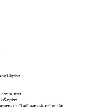
ะ
ิจาคให้จุฬาฯ
รมราชสมภพฯ
มะเร็งจุฬาฯ
ุทยาน 100 ปี จุฬาลงกรณ์มหาวิทยาลัย