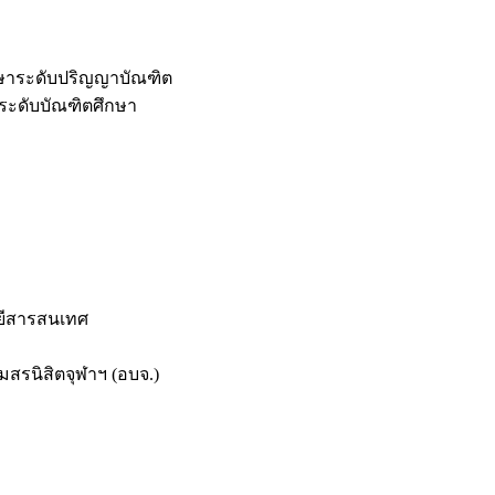
กษาระดับปริญญาบัณฑิต
ระดับบัณฑิตศึกษา
ยีสารสนเทศ
สรนิสิตจุฬาฯ (อบจ.)