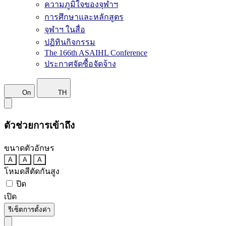
ความภูมิใจของจุฬาฯ
การศึกษาและหลักสูตร
จุฬาฯ ในสื่อ
ปฏิทินกิจกรรม
The 166th ASAIHL Conference
ประกาศจัดซื้อจัดจ้าง
On
TH
ตัวช่วยการเข้าถึง
ขนาดตัวอักษร
A
A
A
โหมดสีตัดกันสูง
ปิด
เปิด
รีเซ็ตการตั้งค่า