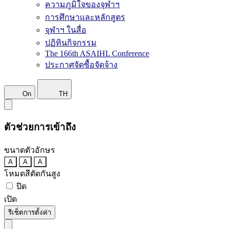
ความภูมิใจของจุฬาฯ
การศึกษาและหลักสูตร
จุฬาฯ ในสื่อ
ปฏิทินกิจกรรม
The 166th ASAIHL Conference
ประกาศจัดซื้อจัดจ้าง
On
TH
ตัวช่วยการเข้าถึง
ขนาดตัวอักษร
A
A
A
โหมดสีตัดกันสูง
ปิด
เปิด
รีเซ็ตการตั้งค่า