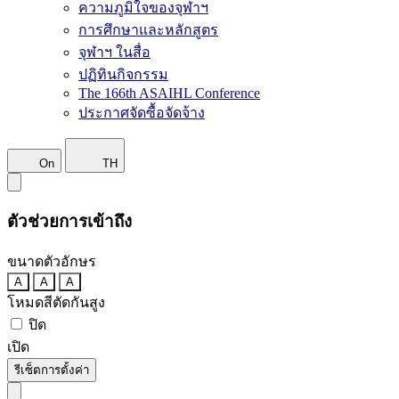
ความภูมิใจของจุฬาฯ
การศึกษาและหลักสูตร
จุฬาฯ ในสื่อ
ปฏิทินกิจกรรม
The 166th ASAIHL Conference
ประกาศจัดซื้อจัดจ้าง
On
TH
ตัวช่วยการเข้าถึง
ขนาดตัวอักษร
A
A
A
โหมดสีตัดกันสูง
ปิด
เปิด
รีเซ็ตการตั้งค่า