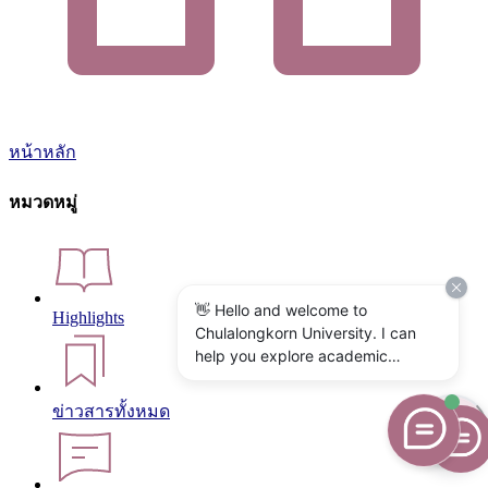
หน้าหลัก
หมวดหมู่
👋 Hello and welcome to
Highlights
Chulalongkorn University. I can
help you explore academic
programs, admissions, research,
campus life, and university
ข่าวสารทั้งหมด
services. What would you like to
know?