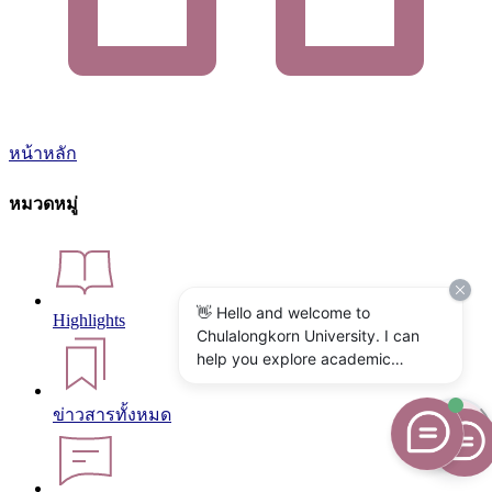
หน้าหลัก
หมวดหมู่
👋 Hello and welcome to
Highlights
Chulalongkorn University. I can
help you explore academic
programs, admissions, research,
campus life, and university
ข่าวสารทั้งหมด
services. What would you like to
know?