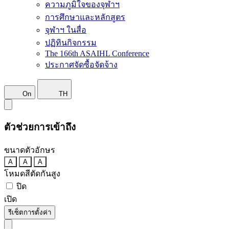
ความภูมิใจของจุฬาฯ
การศึกษาและหลักสูตร
จุฬาฯ ในสื่อ
ปฏิทินกิจกรรม
The 166th ASAIHL Conference
ประกาศจัดซื้อจัดจ้าง
On
TH
ตัวช่วยการเข้าถึง
ขนาดตัวอักษร
A
A
A
โหมดสีตัดกันสูง
ปิด
เปิด
รีเซ็ตการตั้งค่า