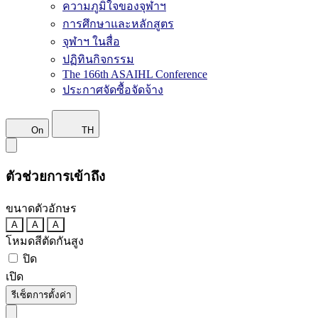
ความภูมิใจของจุฬาฯ
การศึกษาและหลักสูตร
จุฬาฯ ในสื่อ
ปฏิทินกิจกรรม
The 166th ASAIHL Conference
ประกาศจัดซื้อจัดจ้าง
On
TH
ตัวช่วยการเข้าถึง
ขนาดตัวอักษร
A
A
A
โหมดสีตัดกันสูง
ปิด
เปิด
รีเซ็ตการตั้งค่า