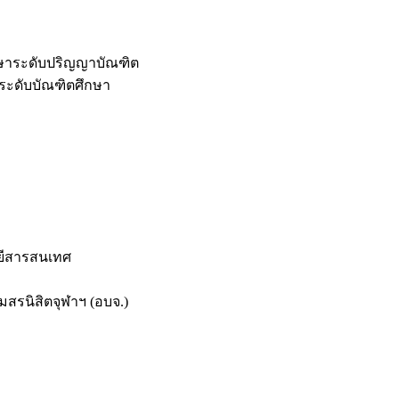
กษาระดับปริญญาบัณฑิต
ระดับบัณฑิตศึกษา
ยีสารสนเทศ
สรนิสิตจุฬาฯ (อบจ.)