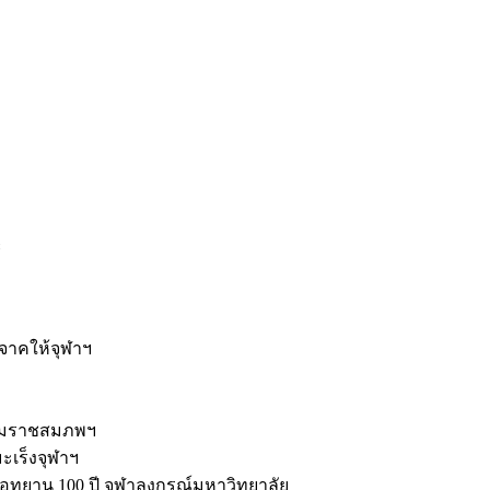
ะ
ิจาคให้จุฬาฯ
รมราชสมภพฯ
มะเร็งจุฬาฯ
ุทยาน 100 ปี จุฬาลงกรณ์มหาวิทยาลัย